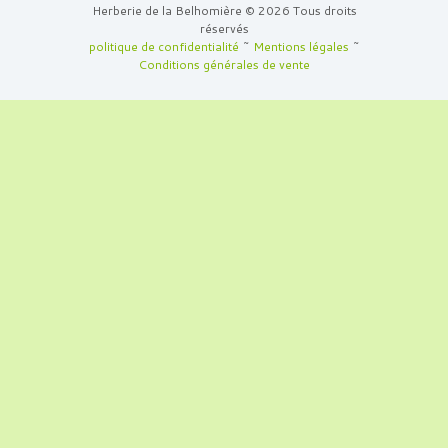
Herberie de la Belhomière © 2026 Tous droits
réservés
politique de confidentialité
~
Mentions légales
~
Conditions générales de vente