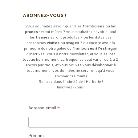
ABONNEZ-VOUS !
Vous souhaitez savoir quand les
framboises
ou les
prunes
seront mûres ? vous souhaitez savoir quand
les
tisanes
seront produites ? ou les dates des
prochaines
visites
ou
stages
? ou encore avoir la
primeure de notre gelée de
framboises à l’estragon
? Inscrivez-vous à notre newsletter, et vous saurez
tout au bon moment. La fréquence peut varier de 1 à 2
envois par mois, et vous pouvez vous désabonner à
tout moment. (vos données ne serviront qu’à vous
envoyer ces mails)
Rentrez dans l’intimité de l’Herberie !
Inscrivez-vous !
*
Adresse email
Prénom