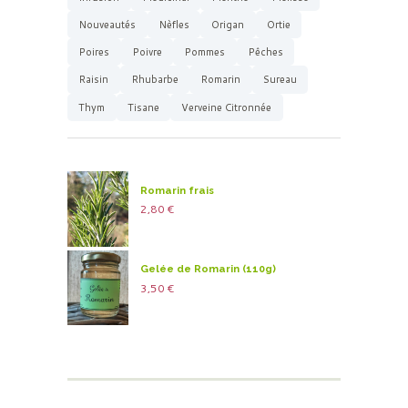
Nouveautés
Nèfles
Origan
Ortie
Poires
Poivre
Pommes
Pêches
Raisin
Rhubarbe
Romarin
Sureau
Thym
Tisane
Verveine Citronnée
Romarin frais
2,80
€
Gelée de Romarin (110g)
3,50
€