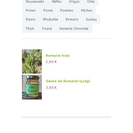
Nouveautés
Nèfles
Origan
Ortie
Poires
Poivre
Pommes
Pêches
Raisin
Rhubarbe
Romarin
Sureau
Thym
Tisane
Verveine Citronnée
Romarin frais
2,80
€
Gelée de Romarin (110g)
3,50
€