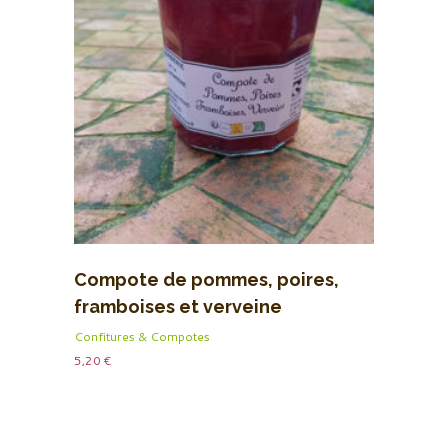
Compote de pommes, poires,
framboises et verveine
citronnée
Confitures & Compotes
5,20
€