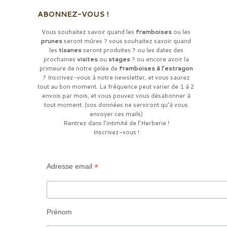
ABONNEZ-VOUS !
Vous souhaitez savoir quand les
framboises
ou les
prunes
seront mûres ? vous souhaitez savoir quand
les
tisanes
seront produites ? ou les dates des
prochaines
visites
ou
stages
? ou encore avoir la
primeure de notre gelée de
framboises à l’estragon
? Inscrivez-vous à notre newsletter, et vous saurez
tout au bon moment. La fréquence peut varier de 1 à 2
envois par mois, et vous pouvez vous désabonner à
tout moment. (vos données ne serviront qu’à vous
envoyer ces mails)
Rentrez dans l’intimité de l’Herberie !
Inscrivez-vous !
*
Adresse email
Prénom