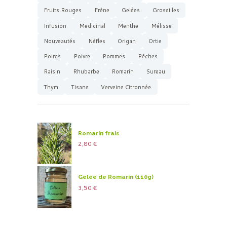
Fruits Rouges
Frêne
Gelées
Groseilles
Infusion
Medicinal
Menthe
Mélisse
Nouveautés
Nèfles
Origan
Ortie
Poires
Poivre
Pommes
Pêches
Raisin
Rhubarbe
Romarin
Sureau
Thym
Tisane
Verveine Citronnée
Romarin frais
2,80
€
Gelée de Romarin (110g)
3,50
€