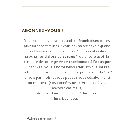
ABONNEZ-VOUS !
Vous souhaitez savoir quand les
framboises
ou les
prunes
seront mûres ? vous souhaitez savoir quand
les
tisanes
seront produites ? ou les dates des
prochaines
visites
ou
stages
? ou encore avoir la
primeure de notre gelée de
framboises à l’estragon
? Inscrivez-vous à notre newsletter, et vous saurez
tout au bon moment. La fréquence peut varier de 1 à 2
envois par mois, et vous pouvez vous désabonner à
tout moment. (vos données ne serviront qu’à vous
envoyer ces mails)
Rentrez dans l’intimité de l’Herberie !
Inscrivez-vous !
*
Adresse email