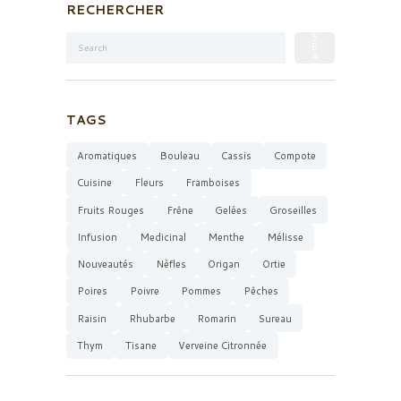
RECHERCHER
TAGS
Aromatiques
Bouleau
Cassis
Compote
Cuisine
Fleurs
Framboises
Fruits Rouges
Frêne
Gelées
Groseilles
Infusion
Medicinal
Menthe
Mélisse
Nouveautés
Nèfles
Origan
Ortie
Poires
Poivre
Pommes
Pêches
Raisin
Rhubarbe
Romarin
Sureau
Thym
Tisane
Verveine Citronnée