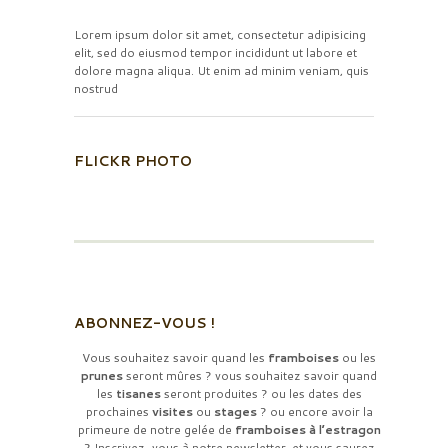
Lorem ipsum dolor sit amet, consectetur adipisicing
elit, sed do eiusmod tempor incididunt ut labore et
dolore magna aliqua. Ut enim ad minim veniam, quis
nostrud
FLICKR PHOTO
ABONNEZ-VOUS !
Vous souhaitez savoir quand les
framboises
ou les
prunes
seront mûres ? vous souhaitez savoir quand
les
tisanes
seront produites ? ou les dates des
prochaines
visites
ou
stages
? ou encore avoir la
primeure de notre gelée de
framboises à l’estragon
? Inscrivez-vous à notre newsletter, et vous saurez