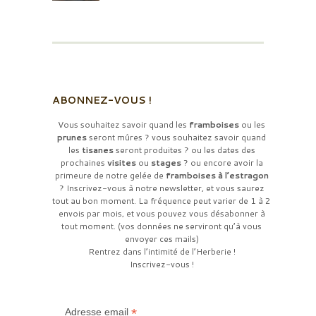
ABONNEZ-VOUS !
Vous souhaitez savoir quand les
framboises
ou les
prunes
seront mûres ? vous souhaitez savoir quand
les
tisanes
seront produites ? ou les dates des
prochaines
visites
ou
stages
? ou encore avoir la
primeure de notre gelée de
framboises à l’estragon
? Inscrivez-vous à notre newsletter, et vous saurez
tout au bon moment. La fréquence peut varier de 1 à 2
envois par mois, et vous pouvez vous désabonner à
tout moment. (vos données ne serviront qu’à vous
envoyer ces mails)
Rentrez dans l’intimité de l’Herberie !
Inscrivez-vous !
*
Adresse email