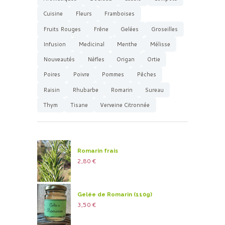
Cuisine
Fleurs
Framboises
Fruits Rouges
Frêne
Gelées
Groseilles
Infusion
Medicinal
Menthe
Mélisse
Nouveautés
Nèfles
Origan
Ortie
Poires
Poivre
Pommes
Pêches
Raisin
Rhubarbe
Romarin
Sureau
Thym
Tisane
Verveine Citronnée
Romarin frais
2,80
€
Gelée de Romarin (110g)
3,50
€