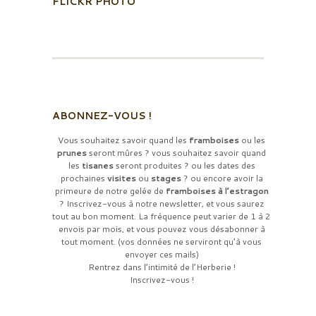
FLICKR PHOTO
ABONNEZ-VOUS !
Vous souhaitez savoir quand les
framboises
ou les
prunes
seront mûres ? vous souhaitez savoir quand
les
tisanes
seront produites ? ou les dates des
prochaines
visites
ou
stages
? ou encore avoir la
primeure de notre gelée de
framboises à l’estragon
? Inscrivez-vous à notre newsletter, et vous saurez
tout au bon moment. La fréquence peut varier de 1 à 2
envois par mois, et vous pouvez vous désabonner à
tout moment. (vos données ne serviront qu’à vous
envoyer ces mails)
Rentrez dans l’intimité de l’Herberie !
Inscrivez-vous !