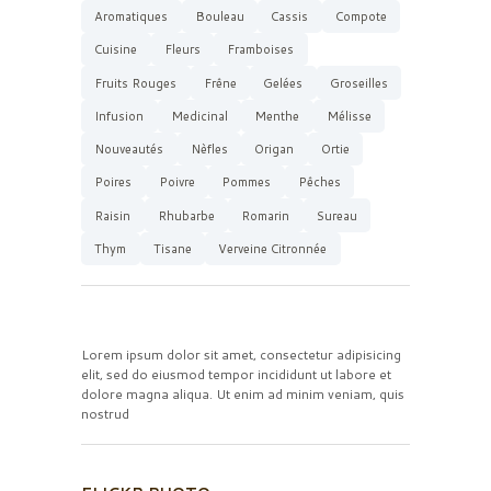
Aromatiques
Bouleau
Cassis
Compote
Cuisine
Fleurs
Framboises
Fruits Rouges
Frêne
Gelées
Groseilles
Infusion
Medicinal
Menthe
Mélisse
Nouveautés
Nèfles
Origan
Ortie
Poires
Poivre
Pommes
Pêches
Raisin
Rhubarbe
Romarin
Sureau
Thym
Tisane
Verveine Citronnée
Lorem ipsum dolor sit amet, consectetur adipisicing
elit, sed do eiusmod tempor incididunt ut labore et
dolore magna aliqua. Ut enim ad minim veniam, quis
nostrud