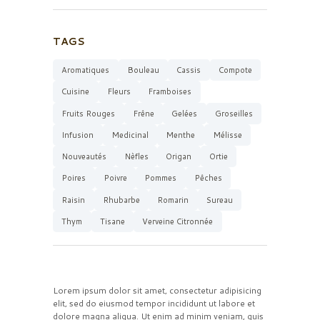
TAGS
Aromatiques
Bouleau
Cassis
Compote
Cuisine
Fleurs
Framboises
Fruits Rouges
Frêne
Gelées
Groseilles
Infusion
Medicinal
Menthe
Mélisse
Nouveautés
Nèfles
Origan
Ortie
Poires
Poivre
Pommes
Pêches
Raisin
Rhubarbe
Romarin
Sureau
Thym
Tisane
Verveine Citronnée
Lorem ipsum dolor sit amet, consectetur adipisicing
elit, sed do eiusmod tempor incididunt ut labore et
dolore magna aliqua. Ut enim ad minim veniam, quis