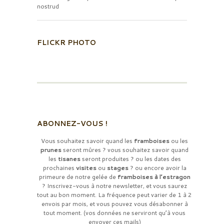
nostrud
FLICKR PHOTO
ABONNEZ-VOUS !
Vous souhaitez savoir quand les
framboises
ou les
prunes
seront mûres ? vous souhaitez savoir quand
les
tisanes
seront produites ? ou les dates des
prochaines
visites
ou
stages
? ou encore avoir la
primeure de notre gelée de
framboises à l’estragon
? Inscrivez-vous à notre newsletter, et vous saurez
tout au bon moment. La fréquence peut varier de 1 à 2
envois par mois, et vous pouvez vous désabonner à
tout moment. (vos données ne serviront qu’à vous
envoyer ces mails)